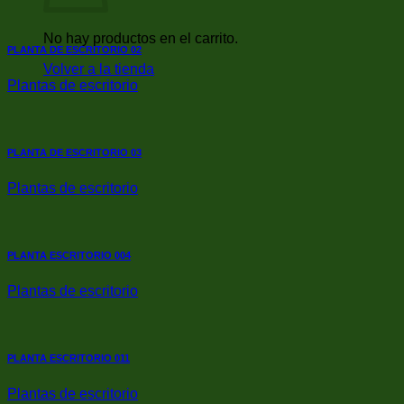
No hay productos en el carrito.
PLANTA DE ESCRITORIO 02
Volver a la tienda
Plantas de escritorio
PLANTA DE ESCRITORIO 03
Plantas de escritorio
PLANTA ESCRITORIO 004
Plantas de escritorio
PLANTA ESCRITORIO 011
Plantas de escritorio