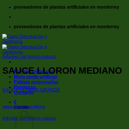
Saltar
proveedores de plantas artificiales en monterrey
al
contenido
proveedores de plantas artificiales en monterrey
Arboles con tronco natural
SAUCE LLORON MEDIANO
Plantas artificiales
Muro verde artificial
Palmas preservadas
Persianas
SAUCE LLORON GRANDE
Contacto
0
Carrito
ARBOL DE CEREZO PETITE
Arboles con tronco natural