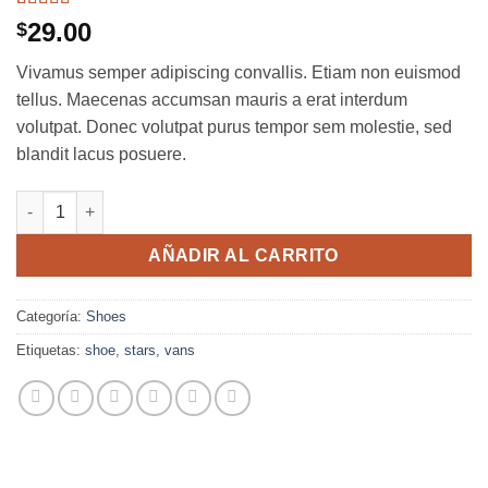
Valorado
2
29.00
$
con
3.5
de 5 en
Vivamus semper adipiscing convallis. Etiam non euismod
base a
valoraciones
tellus. Maecenas accumsan mauris a erat interdum
de
volutpat. Donec volutpat purus tempor sem molestie, sed
clientes
blandit lacus posuere.
U Era VANS cantidad
AÑADIR AL CARRITO
Categoría:
Shoes
Etiquetas:
shoe
,
stars
,
vans