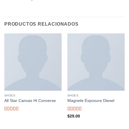
PRODUCTOS RELACIONADOS
SHOES
SHOES
All Star Canvas Hi Converse
Magnete Exposure Diesel
Valorado
Valorado
$
29.00
con
4.33
con
5
de 5
de 5