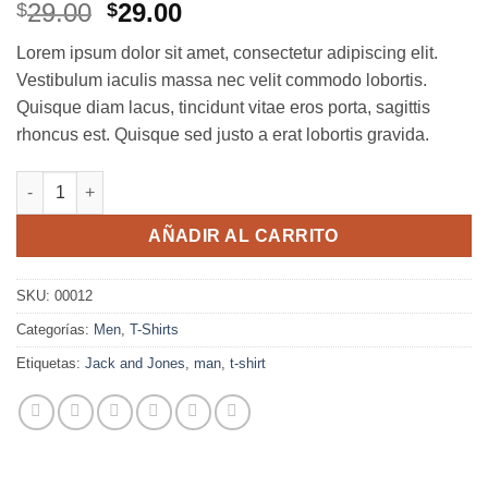
El
El
29.00
29.00
$
$
precio
precio
Lorem ipsum dolor sit amet, consectetur adipiscing elit.
original
actual
Vestibulum iaculis massa nec velit commodo lobortis.
era:
es:
Quisque diam lacus, tincidunt vitae eros porta, sagittis
$29.00.
$29.00.
rhoncus est. Quisque sed justo a erat lobortis gravida.
Wicked SS O-Neck Selected Homme cantidad
AÑADIR AL CARRITO
SKU:
00012
Categorías:
Men
,
T-Shirts
Etiquetas:
Jack and Jones
,
man
,
t-shirt