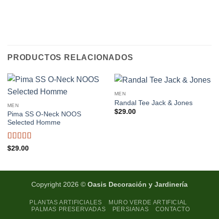
PRODUCTOS RELACIONADOS
MEN
Randal Tee Jack & Jones
MEN
$
29.00
Pima SS O-Neck NOOS
Selected Homme
Valorado
$
29.00
con
5
de 5
Copyright 2026 ©
Oasis Decoración y Jardinería
PLANTAS ARTIFICIALES
MURO VERDE ARTIFICIAL
PALMAS PRESERVADAS
PERSIANAS
CONTACTO