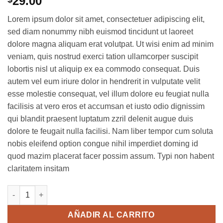
29.00
Lorem ipsum dolor sit amet, consectetuer adipiscing elit,
sed diam nonummy nibh euismod tincidunt ut laoreet
dolore magna aliquam erat volutpat. Ut wisi enim ad minim
veniam, quis nostrud exerci tation ullamcorper suscipit
lobortis nisl ut aliquip ex ea commodo consequat. Duis
autem vel eum iriure dolor in hendrerit in vulputate velit
esse molestie consequat, vel illum dolore eu feugiat nulla
facilisis at vero eros et accumsan et iusto odio dignissim
qui blandit praesent luptatum zzril delenit augue duis
dolore te feugait nulla facilisi. Nam liber tempor cum soluta
nobis eleifend option congue nihil imperdiet doming id
quod mazim placerat facer possim assum. Typi non habent
claritatem insitam
Yoga Course cantidad
AÑADIR AL CARRITO