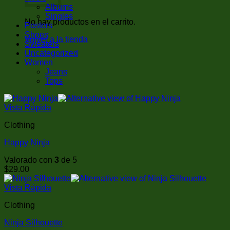
Albums
Singles
No hay productos en el carrito.
Posters
Shoes
Volver a la tienda
Sweaters
Uncategorized
Women
Jeans
Tops
Vista Rápida
Clothing
Happy Ninja
Valorado con
3
de 5
$
29.00
Vista Rápida
Clothing
Ninja Silhouette