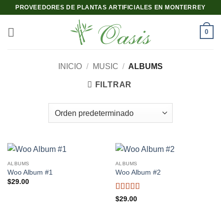
Saltar
PROVEEDORES DE PLANTAS ARTIFICIALES EN MONTERREY
al
contenido
0
INICIO
/
MUSIC
/
ALBUMS
FILTRAR
ALBUMS
ALBUMS
Woo Album #1
Woo Album #2
$
29.00
Valorado
$
29.00
con
4
de
5