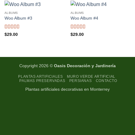
ALBUMS
ALBUMS
Woo Album #3
Woo Album #4
Valorado
Valorado
$
29.00
$
29.00
con
3.5
con
5
de 5
de 5
Copyright 2026 ©
Oasis Decoración y Jardinería
PLANTAS ARTIFICIALES
MURO VERDE ARTIFICIAL
PALMAS PRESERVADAS
PERSIANAS
CONTACTO
Plantas artificiales decorativas en Monterrey