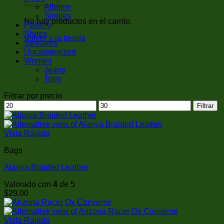
Albums
Singles
No hay productos en el carrito.
Posters
Shoes
Volver a la tienda
Sweaters
Uncategorized
Women
Jeans
Tops
Filtrar por precio
Precio
Precio
Filtrar
mínimo
máximo
Vista Rápida
Bags
Alanya Braided Leather
Valorado con
4
de 5
$
29.00
Vista Rápida