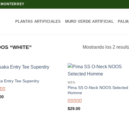
N MONTERREY
PLANTAS ARTIFICIALES
MURO VERDE ARTIFICIAL
PALM
OS “WHITE”
Mostrando los 2 resul
a Entry Tee Superdry
MEN
Pima SS O-Neck NOOS Selected
Homme
rado
00
4
de
Valorado
$
29.00
con
5
de 5