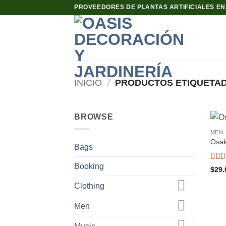
Saltar
PROVEEDORES DE PLANTAS ARTIFICIALES E
al
contenido
INICIO
/
PRODUCTOS ETIQUETAD
BROWSE
MEN
Osak
Bags
Booking
Valo
$
29.
con
5
Clothing
Men